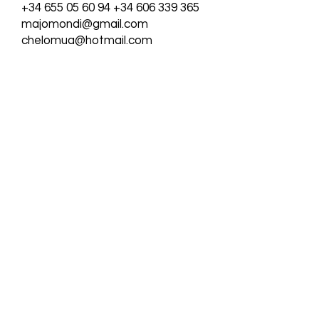
+34 655 05 60 94
+34 606 339 365
majomondi@gmail.com
chelomua@hotmail.com
© 2024 Montalt & Chelo
Formación S.L.
Todos los derechos reservados.
Dirección
Pg. de Russafa, 20, 46002 València, Valencia
Teléfono
+
34 655 05 60 94
+
34 606 339 365