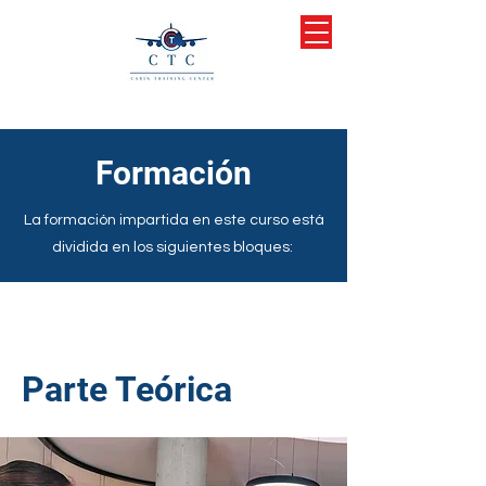
Formación
La formación impartida en este curso está
dividida en los siguientes bloques:
Parte Teórica